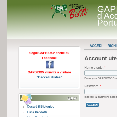
GAP
d'Ac
Port
ACCEDI
RICH
Segui GAPBIOXV anche su
Account ute
Facebook
Nome utente:
*
GAPBIOXV vi invita a visitare
"Baccelli di idee"
Enter your GAPBIOXV Grup
Password:
*
Inserisci la password assoc
GAP
Cosa è il Biologico
Lista Prodotti