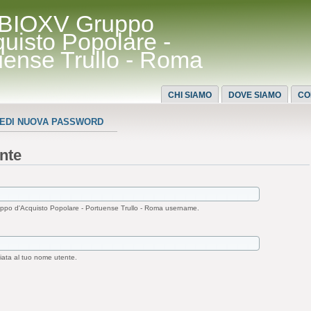
BIOXV Gruppo
quisto Popolare -
uense Trullo - Roma
CHI SIAMO
DOVE SIAMO
CO
IEDI NUOVA PASSWORD
nte
po d'Acquisto Popolare - Portuense Trullo - Roma username.
iata al tuo nome utente.