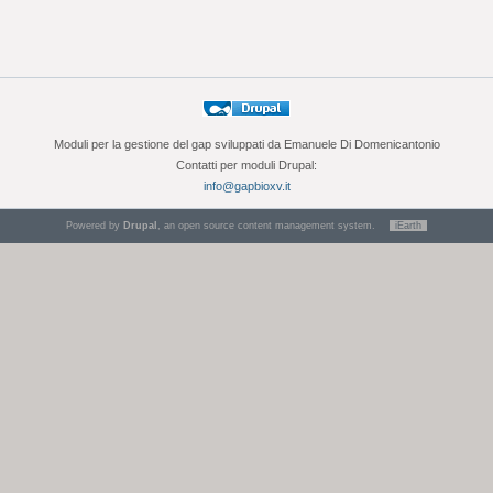
Moduli per la gestione del gap sviluppati da Emanuele Di Domenicantonio
Contatti per moduli Drupal:
info@gapbioxv.it
Powered by
Drupal
, an open source content management system.
iEarth