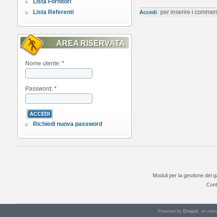
Lista Fornitori
Lista Referenti
per inserire i commen
Accedi
AREA RISERVATA
Nome utente:
*
Password:
*
Richiedi nuova password
Moduli per la gestione del 
Cont
Powered by
Drupal
, an ope