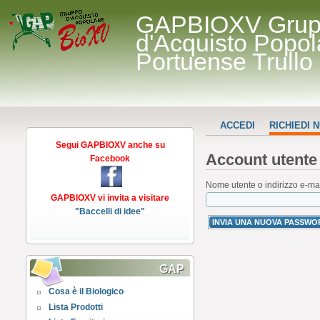
GAPBIOXV Gru
d'Acquisto Popol
Portuense Trullo
ACCEDI
RICHIEDI
Segui GAPBIOXV anche su
Account utente
Facebook
Nome utente o indirizzo e-ma
GAPBIOXV vi invita a visitare
"Baccelli di idee"
GAP
Cosa è il Biologico
Lista Prodotti