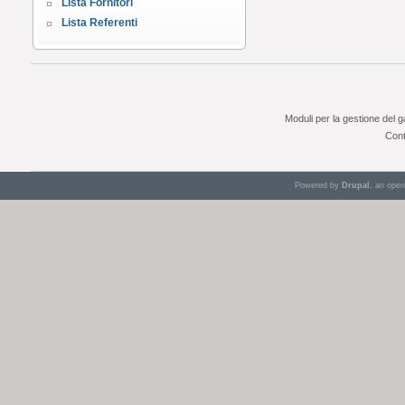
Lista Fornitori
Lista Referenti
Moduli per la gestione del 
Cont
Powered by
Drupal
, an ope