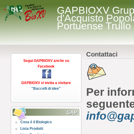
GAPBIOXV Gru
d'Acquisto Popol
Portuense Trullo
Contattaci
Segui GAPBIOXV anche su
Facebook
GAPBIOXV vi invita a visitare
Per infor
"Baccelli di idee"
seguente 
info@g
a
GAP
Cosa è il Biologico
Lista Prodotti