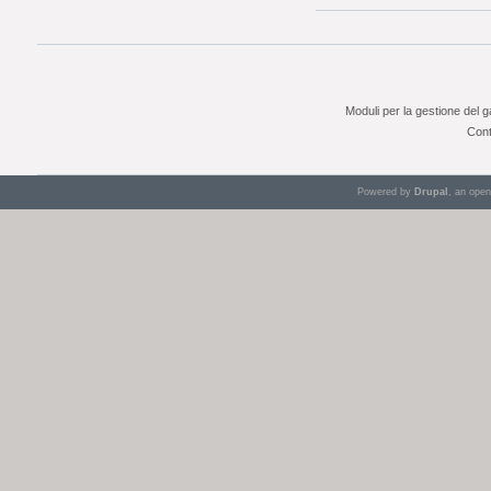
Moduli per la gestione del 
Cont
Powered by
Drupal
, an ope