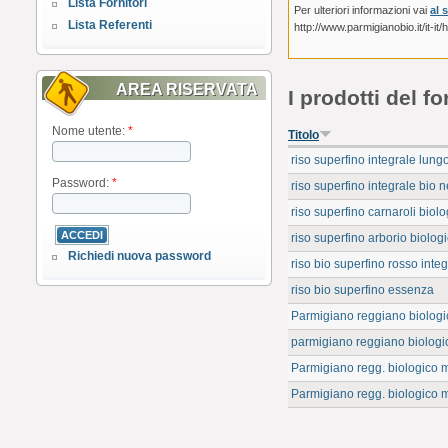
Lista Fornitori
Per ulteriori informazioni vai
al 
Lista Referenti
http://www.parmigianobio.it/it-i
AREA RISERVATA
I prodotti del fo
Nome utente:
*
Titolo
riso superfino integrale lung
Password:
*
riso superfino integrale bio 
riso superfino carnaroli biol
riso superfino arborio biolog
Richiedi nuova password
riso bio superfino rosso inte
riso bio superfino essenza
Parmigiano reggiano biologico
parmigiano reggiano biologic
Parmigiano regg. biologico m
Parmigiano regg. biologico m