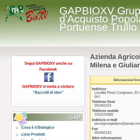
GAPBIOXV Gru
d'Acquisto Popol
Portuense Trullo
Azienda Agrico
Segui GAPBIOXV anche su
Milena e Giulia
Facebook
Informazioni forn
GAPBIOXV vi invita a visitare
Indirizzo
"Baccelli di idee"
Località Pieve Cusignano, 63
(pr)
Telefono fisso
052462163
Telefono mobile
3316231966
GAP
Indirizzo e-mail
persegonagiuliano@gmail.co
Cosa è il Biologico
Fax
052462163
Lista Prodotti
Altre informazioni