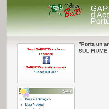
GAP
d'Ac
Port
"Porta un a
Segui GAPBIOXV anche su
SUL FIUME 
Facebook
GAPBIOXV vi invita a visitare
"Baccelli di idee"
GAP
Cosa è il Biologico
Lista Prodotti