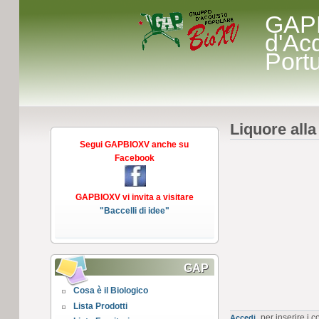
GAP
d'Ac
Port
Liquore alla 
Segui GAPBIOXV anche su
Facebook
GAPBIOXV vi invita a visitare
"Baccelli di idee"
GAP
Cosa è il Biologico
Lista Prodotti
per inserire i 
Accedi