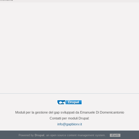
Moduli per la gestione del gap sviluppati da Emanuele Di Domenicantonio
Contatti per moduli Drupal:
info@gapbioxv.it
Powered by
Drupal
, an open source content management system.
iEarth