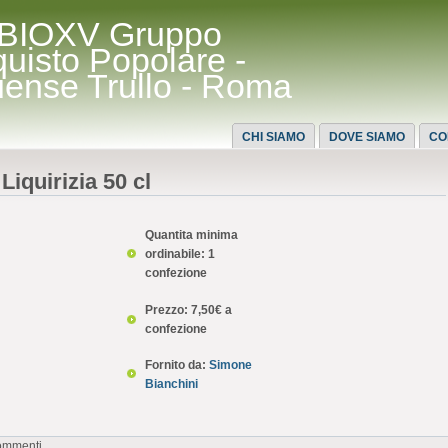
BIOXV Gruppo
quisto Popolare -
uense Trullo - Roma
CHI SIAMO
DOVE SIAMO
CO
Liquirizia 50 cl
Quantita minima
ordinabile: 1
confezione
Prezzo: 7,50€ a
confezione
Fornito da:
Simone
Bianchini
commenti