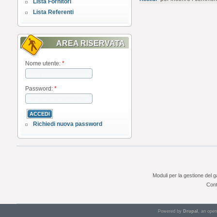
Lista Fornitori
Lista Referenti
AREA RISERVATA
Nome utente:
*
Password:
*
Richiedi nuova password
Moduli per la gestione del 
Cont
Powered by
Drupal
, an ope