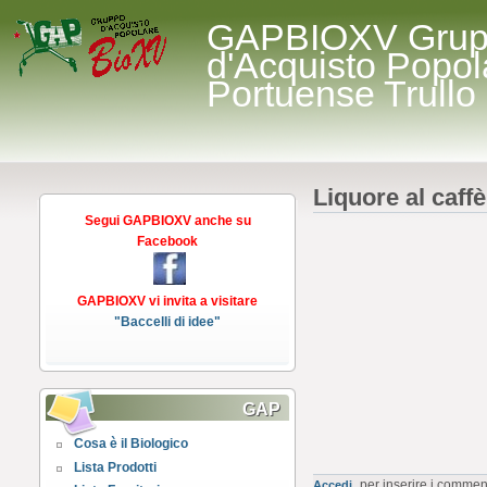
GAPBIOXV Gru
d'Acquisto Popol
Portuense Trullo
Liquore al caffè
Segui GAPBIOXV anche su
Facebook
GAPBIOXV vi invita a visitare
"Baccelli di idee"
GAP
Cosa è il Biologico
Lista Prodotti
per inserire i commen
Accedi