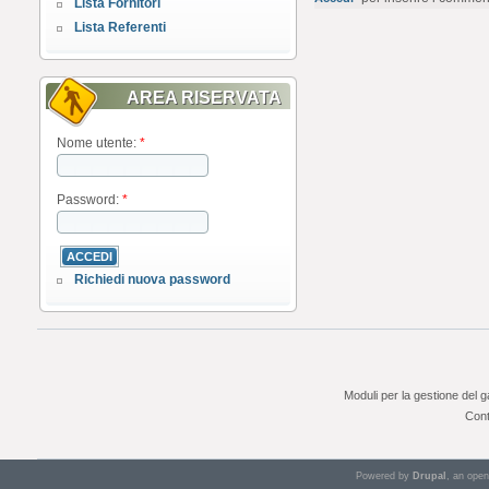
Lista Fornitori
Lista Referenti
AREA RISERVATA
Nome utente:
*
Password:
*
Richiedi nuova password
Moduli per la gestione del 
Cont
Powered by
Drupal
, an ope