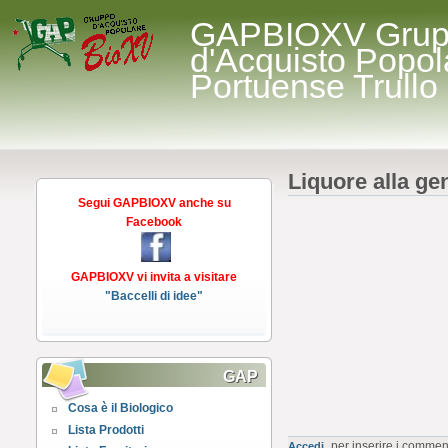
GAPBIOXV Gru
d'Acquisto Popol
Portuense Trullo
Liquore alla ge
Segui GAPBIOXV anche su
Facebook
GAPBIOXV vi invita a visitare
"Baccelli di idee"
GAP
Cosa è il Biologico
Lista Prodotti
per inserire i commen
Accedi