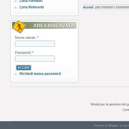
Lista Fornitori
Lista Referenti
per inserire i commen
Accedi
AREA RISERVATA
Nome utente:
*
Password:
*
Richiedi nuova password
Moduli per la gestione del 
Cont
Powered by
Drupal
, an ope