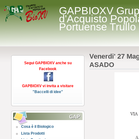
GAPBIOXV Gru
d'Acquisto Popol
Portuense Trullo
Venerdi' 27 Ma
Segui GAPBIOXV anche su
ASADO
Facebook
GAPBIOXV vi invita a visitare
"Baccelli di idee"
GAP
Cosa è il Biologico
Lista Prodotti