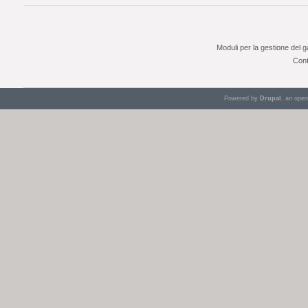
Moduli per la gestione del 
Cont
Powered by
Drupal
, an ope