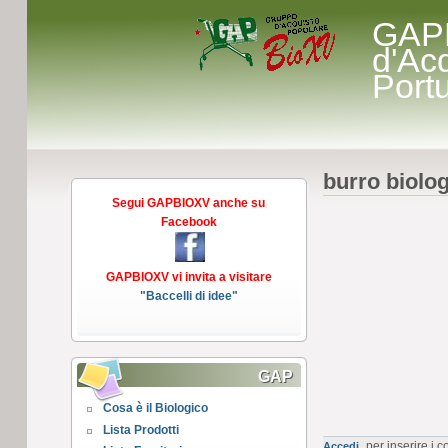
GAP
d'Ac
Port
burro biolog
Segui GAPBIOXV anche su
Facebook
GAPBIOXV vi invita a visitare
"Baccelli di idee"
GAP
Cosa è il Biologico
Lista Prodotti
per inserire i 
Accedi