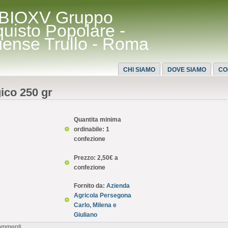
BIOXV Gruppo
quisto Popolare -
uense Trullo - Roma
CHI SIAMO
DOVE SIAMO
CO
ico 250 gr
Quantita minima
ordinabile: 1
confezione
Prezzo: 2,50€ a
confezione
Fornito da:
Azienda
Agricola Persegona
Carlo, Milena e
Giuliano
commenti