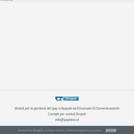
Moduli per la gestione del gap sviluppati da Emanuele Di Domenicantonio
Contatti per moduli Drupal:
info@gapbioxv.it
Powered by
Drupal
, an open source content management system.
iEarth