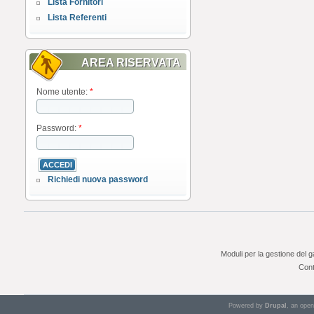
Lista Fornitori
Lista Referenti
AREA RISERVATA
Nome utente:
*
Password:
*
Richiedi nuova password
Moduli per la gestione del 
Cont
Powered by
Drupal
, an ope