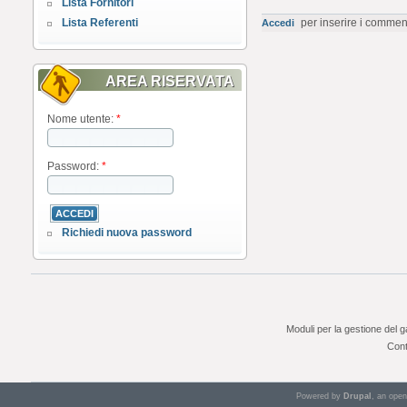
Lista Fornitori
Lista Referenti
per inserire i commen
Accedi
AREA RISERVATA
Nome utente:
*
Password:
*
Richiedi nuova password
Moduli per la gestione del 
Cont
Powered by
Drupal
, an ope