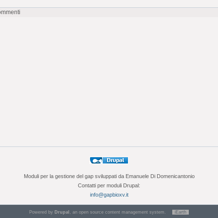
commenti
Moduli per la gestione del gap sviluppati da Emanuele Di Domenicantonio
Contatti per moduli Drupal:
info@gapbioxv.it
Powered by
Drupal
, an open source content management system.
iEarth