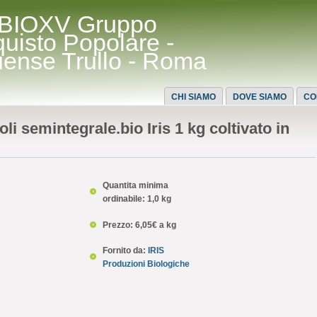
BIOXV Gruppo
quisto Popolare -
uense Trullo - Roma
CHI SIAMO
DOVE SIAMO
CO
li semintegrale.bio Iris 1 kg coltivato in
Quantita minima
ordinabile: 1,0 kg
Prezzo: 6,05€ a kg
Fornito da:
IRIS
Produzioni Biologiche