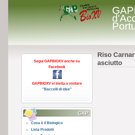
GAP
d'Ac
Port
Riso Carnaro
Segui GAPBIOXV anche su
asciutto
Facebook
GAPBIOXV vi invita a visitare
"Baccelli di idee"
GAP
Cosa è il Biologico
Lista Prodotti