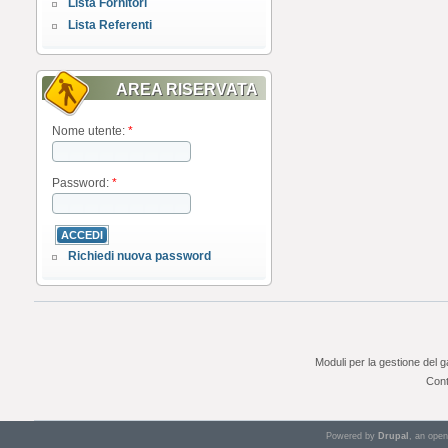
Lista Fornitori
Lista Referenti
AREA RISERVATA
Nome utente:
*
Password:
*
Richiedi nuova password
Moduli per la gestione del 
Cont
Powered by
Drupal
, an ope