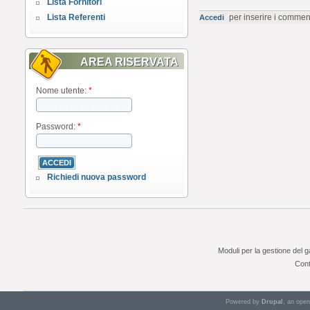
Lista Fornitori
Lista Referenti
per inserire i commen
Accedi
AREA RISERVATA
Nome utente:
*
Password:
*
Richiedi nuova password
Moduli per la gestione del 
Cont
Powered by
Drupal
, an ope