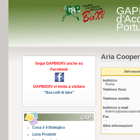
GAP
d'Ac
Port
Aria Cooper
Segui GAPBIOXV anche su
Facebook
Informazio
Indirizzo
Roma
GAPBIOXV vi invita a visitare
Telefono fisso
"Baccelli di idee"
-
Telefono mobile
-
Indirizzo e-mail
federica@ariacooperat
Fax
GAP
-
Altre informazioni
Cosa è il Biologico
-
Lista Prodotti