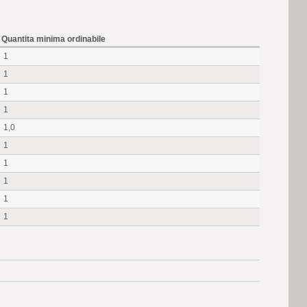
Quantita minima ordinabile
1
1
1
1
1,0
1
1
1
1
1