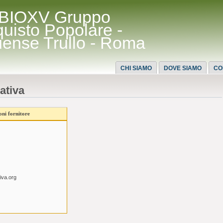
BIOXV Gruppo
quisto Popolare -
uense Trullo - Roma
CHI SIAMO
DOVE SIAMO
CO
ativa
ni fornitore
iva.org