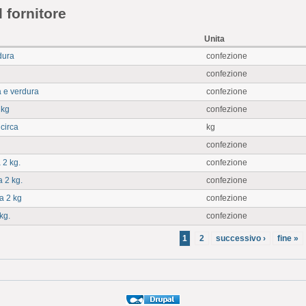
l fornitore
Unita
rdura
confezione
confezione
a e verdura
confezione
 kg
confezione
 circa
kg
confezione
 2 kg.
confezione
 2 kg.
confezione
a 2 kg
confezione
kg.
confezione
1
2
successivo ›
fine »