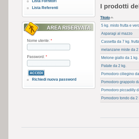
Lista Fornitori
I prodotti de
Lista Referenti
Titolo
5 kg. misto frutta e ve
AREA RISERVATA
Asparagi al mazzo
Nome utente:
*
Cassetta da 7 kg. frutt
melanzane miste da 2
Password:
*
Melone giallo da 1 kg.
Patate da 2 kg.
Pomodoro ciliegino da
Richiedi nuova password
Pomodoro grappolo da
Pomodoro piccadilly d
Pomodoro tondo da 2 