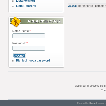
Lista Fornitori
Lista Referenti
per inserire i commen
Accedi
AREA RISERVATA
Nome utente:
*
Password:
*
Richiedi nuova password
Moduli per la gestione del 
Cont
Powered by
Drupal
, an ope