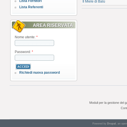
Lista Fornitori
Il Miele di Balù
Lista Referenti
AREA RISERVATA
Nome utente:
*
Password:
*
Richiedi nuova password
Moduli per la gestione del 
Cont
Powered by
Drupal
, an ope