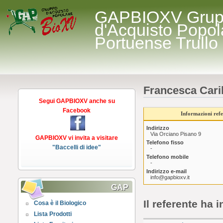
GAPBIOXV Gru
d'Acquisto Popol
Portuense Trullo
Francesca Caril
Segui GAPBIOXV anche su
Facebook
Informazioni refe
Indirizzo
Via Orciano Pisano 9
GAPBIOXV vi invita a visitare
Telefono fisso
"Baccelli di idee"
-
Telefono mobile
-
Indirizzo e-mail
info@gapbioxv.it
GAP
Il referente ha i
Cosa è il Biologico
Lista Prodotti