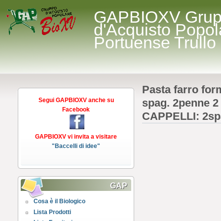
GAPBIOXV Gru
d'Acquisto Popol
Portuense Trullo
Pasta farro form
Segui GAPBIOXV anche su
spag. 2penne 2 
Facebook
CAPPELLI: 2spa
GAPBIOXV vi invita a visitare
"Baccelli di idee"
GAP
Cosa è il Biologico
Lista Prodotti