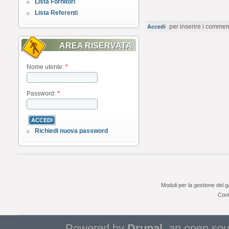
Lista Fornitori
Lista Referenti
per inserire i commen
Accedi
AREA RISERVATA
Nome utente:
*
Password:
*
Richiedi nuova password
Moduli per la gestione del 
Cont
Powered by
Drupal
, an open so