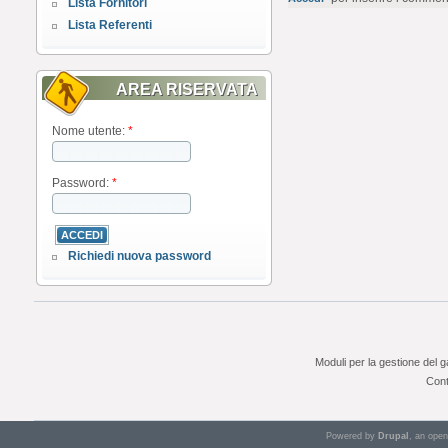
Lista Fornitori
Lista Referenti
AREA RISERVATA
Nome utente:
*
Password:
*
Richiedi nuova password
Moduli per la gestione del 
Cont
Powered by
Drupal
, an ope