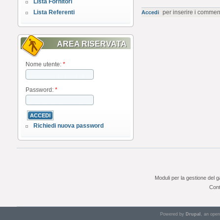
Lista Fornitori
Lista Referenti
per inserire i commen
Accedi
AREA RISERVATA
Nome utente:
*
Password:
*
Richiedi nuova password
Moduli per la gestione del 
Cont
Powered by
Drupal
, an ope