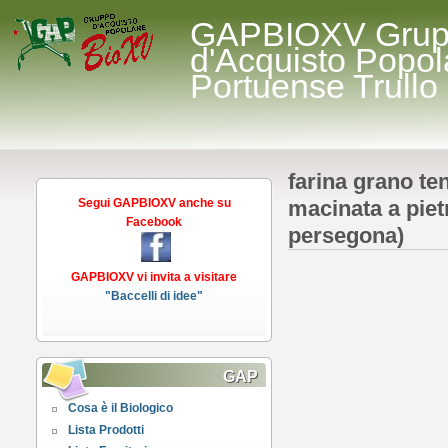
GAPBIOXV Gru
d'Acquisto Popol
Portuense Trullo
farina grano te
Segui GAPBIOXV anche su
macinata a piet
Facebook
persegona)
GAPBIOXV vi invita a visitare
"Baccelli di idee"
GAP
Cosa è il Biologico
Lista Prodotti