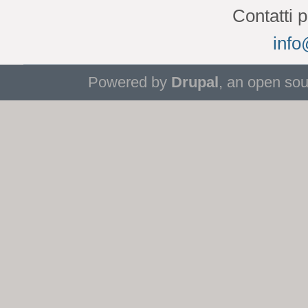
Contatti 
info
Powered by
Drupal
, an open so