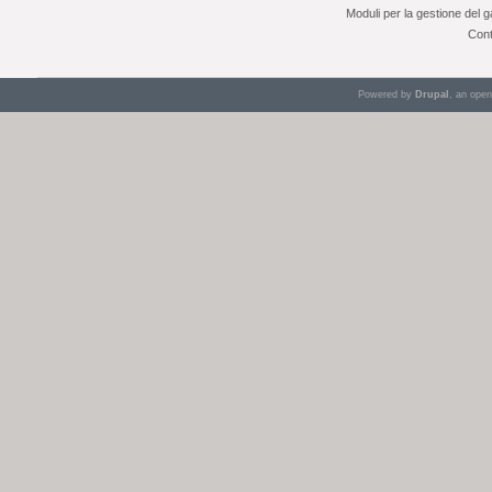
Moduli per la gestione del 
Cont
Powered by
Drupal
, an ope