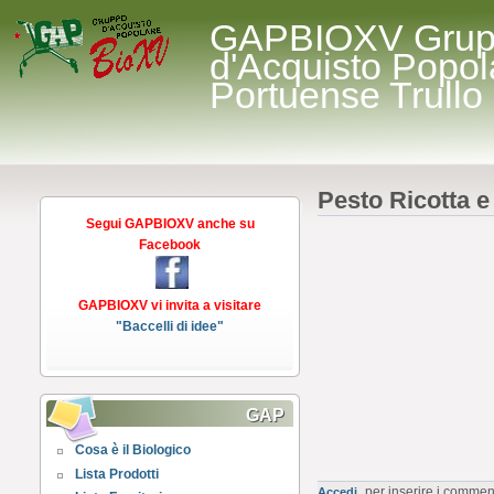
GAPBIOXV Gru
d'Acquisto Popol
Portuense Trullo
Pesto Ricotta e
Segui GAPBIOXV anche su
Facebook
GAPBIOXV vi invita a visitare
"Baccelli di idee"
GAP
Cosa è il Biologico
Lista Prodotti
per inserire i commen
Accedi