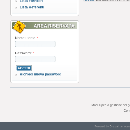
Lista Fornitori
Lista Referenti
AREA RISERVATA
Nome utente:
*
Password:
*
Richiedi nuova password
Moduli per la gestione del 
Cont
Powered by
Drupal
, an ope