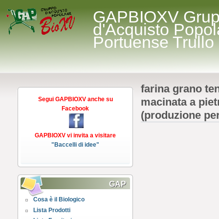
GAPBIOXV Gru
d'Acquisto Popol
Portuense Trullo
farina grano te
Segui GAPBIOXV anche su
macinata a pietr
Facebook
(produzione pe
GAPBIOXV vi invita a visitare
"Baccelli di idee"
GAP
Cosa è il Biologico
Lista Prodotti