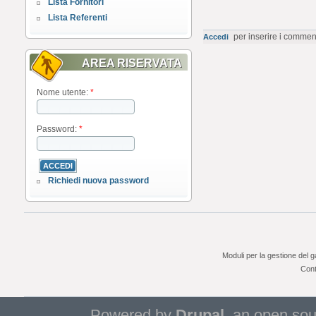
Lista Fornitori
Lista Referenti
per inserire i commen
Accedi
AREA RISERVATA
Nome utente:
*
Password:
*
Richiedi nuova password
Moduli per la gestione del 
Cont
Powered by
Drupal
, an open so