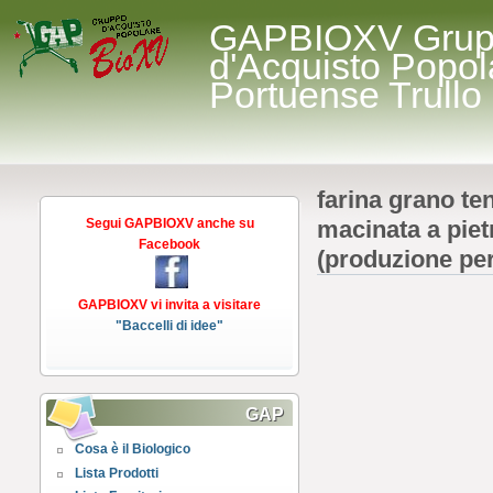
GAPBIOXV Gru
d'Acquisto Popol
Portuense Trullo
farina grano te
Segui GAPBIOXV anche su
macinata a pietr
Facebook
(produzione pe
GAPBIOXV vi invita a visitare
"Baccelli di idee"
GAP
Cosa è il Biologico
Lista Prodotti