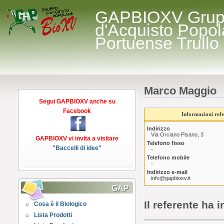
GAPBIOXV Gru
d'Acquisto Popol
Portuense Trullo
Marco Maggio
Segui GAPBIOXV anche su
Facebook
Informazioni refe
Indirizzo
Via Orciano Pisano, 3
GAPBIOXV vi invita a visitare
Telefono fisso
"Baccelli di idee"
-
Telefono mobile
-
Indirizzo e-mail
info@gapbioxv.it
GAP
Il referente ha i
Cosa è il Biologico
Lista Prodotti