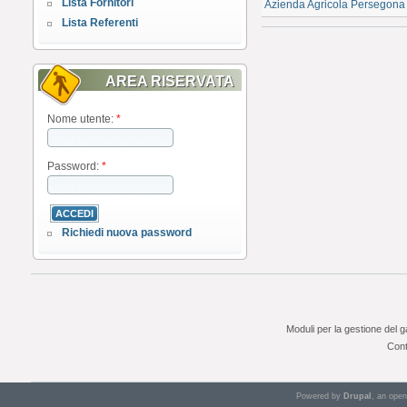
Lista Fornitori
Azienda Agricola Persegona 
Lista Referenti
AREA RISERVATA
Nome utente:
*
Password:
*
Richiedi nuova password
Moduli per la gestione del 
Cont
Powered by
Drupal
, an ope