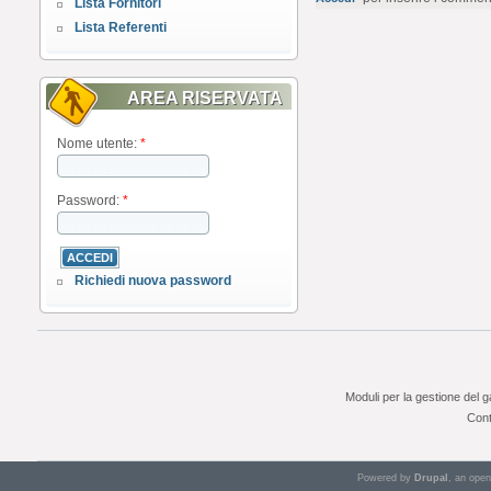
Lista Fornitori
Lista Referenti
AREA RISERVATA
Nome utente:
*
Password:
*
Richiedi nuova password
Moduli per la gestione del 
Cont
Powered by
Drupal
, an ope