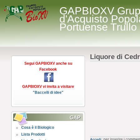
GAPBIOXV Gru
d'Acquisto Popol
Portuense Trullo
Liquore di Cedr
Segui GAPBIOXV anche su
Facebook
GAPBIOXV vi invita a visitare
"Baccelli di idee"
GAP
Cosa è il Biologico
Lista Prodotti
per inserire i commen
Accedi