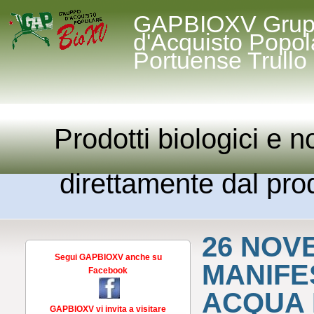
GAPBIOXV Gru
d'Acquisto Popol
Portuense Trullo
Prodotti biologici e n
direttamente dal prod
26 NOVE
Segui GAPBIOXV anche su
MANIFE
Facebook
ACQUA 
GAPBIOXV vi invita a visitare