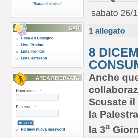
"Baccelli di idee"
sabato 26/1
GAP
1 allegato
Cosa è il Biologico
Lista Prodotti
8 DICEM
Lista Fornitori
Lista Referenti
CONSUM
Anche que
AREA RISERVATA
collaboraz
Nome utente:
*
Scusate il
Password:
*
la Palestr
a
la 3
Giorn
Richiedi nuova password