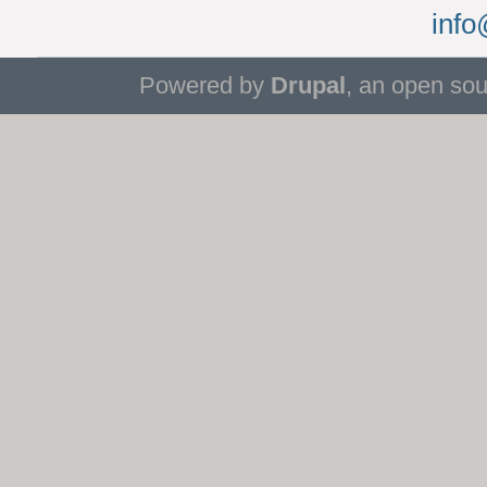
info
Powered by
Drupal
, an open so