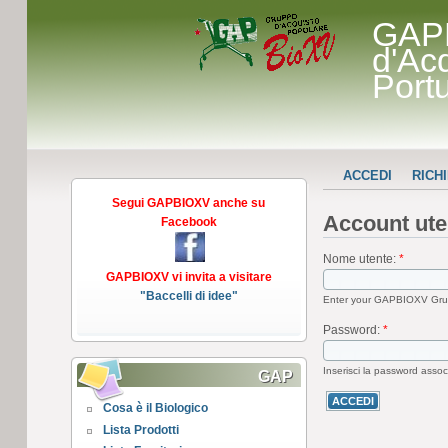
GAP
d'Ac
Port
ACCEDI
RICH
Segui GAPBIOXV anche su
Account ute
Facebook
Nome utente:
*
GAPBIOXV vi invita a visitare
"Baccelli di idee"
Enter your GAPBIOXV Grup
Password:
*
Inserisci la password assoc
GAP
Cosa è il Biologico
Lista Prodotti