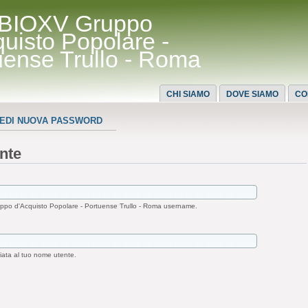
BIOXV Gruppo
quisto Popolare -
uense Trullo - Roma
CHI SIAMO
DOVE SIAMO
CO
IEDI NUOVA PASSWORD
nte
po d'Acquisto Popolare - Portuense Trullo - Roma username.
iata al tuo nome utente.