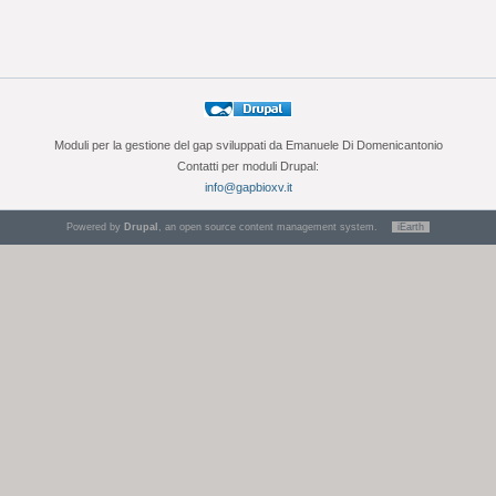
Moduli per la gestione del gap sviluppati da Emanuele Di Domenicantonio
Contatti per moduli Drupal:
info@gapbioxv.it
Powered by
Drupal
, an open source content management system.
iEarth