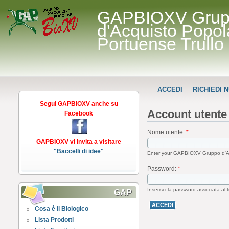
GAPBIOXV Gru
d'Acquisto Popol
Portuense Trullo
ACCEDI
RICHIEDI
Segui GAPBIOXV anche su
Account utente
Facebook
Nome utente:
*
GAPBIOXV vi invita a visitare
"Baccelli di idee"
Enter your GAPBIOXV Gruppo d'Ac
Password:
*
Inserisci la password associata al
GAP
Cosa è il Biologico
Lista Prodotti