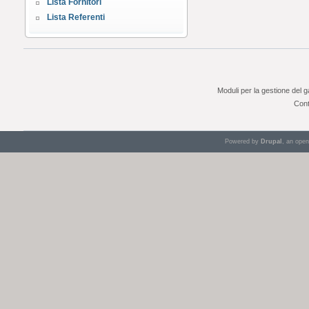
Lista Fornitori
Lista Referenti
Moduli per la gestione del 
Cont
Powered by
Drupal
, an ope